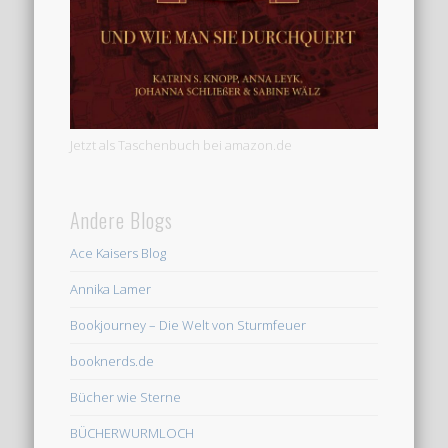
Jetzt als Taschenbuch bei amazon.de
Andere Blogs
Ace Kaisers Blog
Annika Lamer
Bookjourney – Die Welt von Sturmfeuer
booknerds.de
Bücher wie Sterne
BÜCHERWURMLOCH