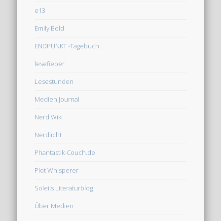
e13
Emily Bold
ENDPUNKT -Tagebuch
lesefieber
Lesestunden
Medien Journal
Nerd Wiki
Nerdlicht
Phantastik-Couch.de
Plot Whisperer
Soleils Literaturblog
Über Medien