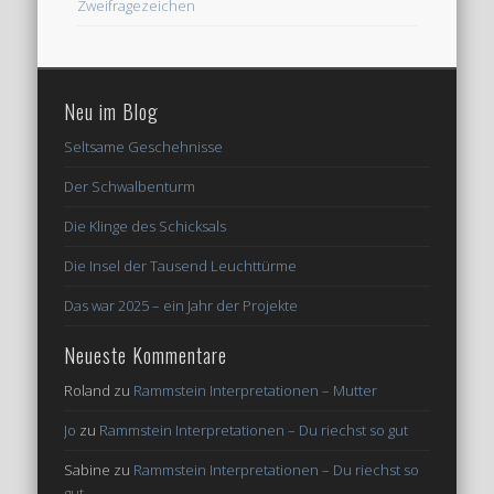
Zweifragezeichen
Neu im Blog
Seltsame Geschehnisse
Der Schwalbenturm
Die Klinge des Schicksals
Die Insel der Tausend Leuchttürme
Das war 2025 – ein Jahr der Projekte
Neueste Kommentare
Roland
zu
Rammstein Interpretationen – Mutter
Jo
zu
Rammstein Interpretationen – Du riechst so gut
Sabine
zu
Rammstein Interpretationen – Du riechst so
gut