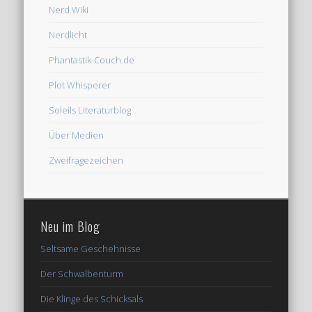
Nerd Wiki
Nerdlicht
Phantastik-Couch.de
Plot Whisperer
Soleils Literaturblog
Über Medien
Zweifragezeichen
Neu im Blog
Seltsame Geschehnisse
Der Schwalbenturm
Die Klinge des Schicksals