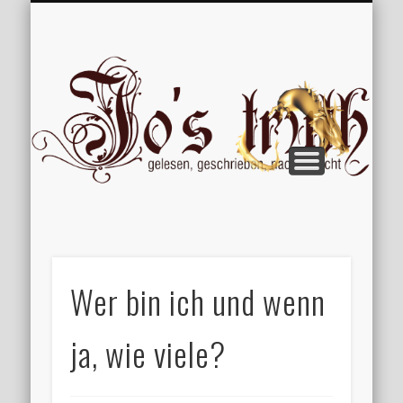
VERÖFFENTLICHUNGEN
WILLKOMMEN
IMPRESSUM
ÜBER MICH
VERTIPPT
EXTRAS
BLOG
Jo
Wer bin ich und wenn
ja, wie viele?