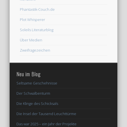
Phantastik-Couch.de
Plot Whisperer
Soleils Literaturblog
Über Medien
Zweifragezeichen
Neu im Blog
Seltsame Geschehnisse
Der Schwalbenturm
Die Klinge des Schicksals
Die Insel der Tausend Leuchttürme
Das war 2025 – ein Jahr der Projekte