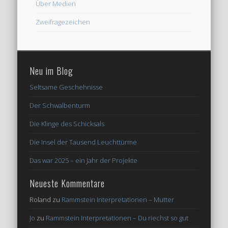
Über Medien
Zweifragezeichen
Neu im Blog
Seltsame Geschehnisse
Der Schwalbenturm
Die Klinge des Schicksals
Die Insel der Tausend Leuchttürme
Das war 2025 – ein Jahr der Projekte
Neueste Kommentare
Roland
zu
Rammstein Interpretationen – Mutter
Jo
zu
Rammstein Interpretationen – Du riechst so gut