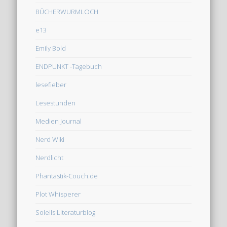
BÜCHERWURMLOCH
e13
Emily Bold
ENDPUNKT -Tagebuch
lesefieber
Lesestunden
Medien Journal
Nerd Wiki
Nerdlicht
Phantastik-Couch.de
Plot Whisperer
Soleils Literaturblog