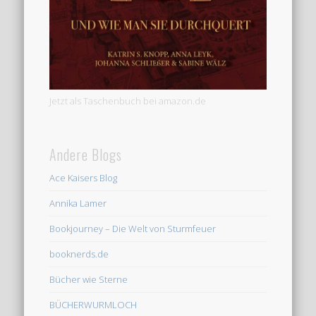
Jetzt als Taschenbuch bei amazon.de
Andere Blogs
Ace Kaisers Blog
Annika Lamer
Bookjourney – Die Welt von Sturmfeuer
booknerds.de
Bücher wie Sterne
BÜCHERWURMLOCH