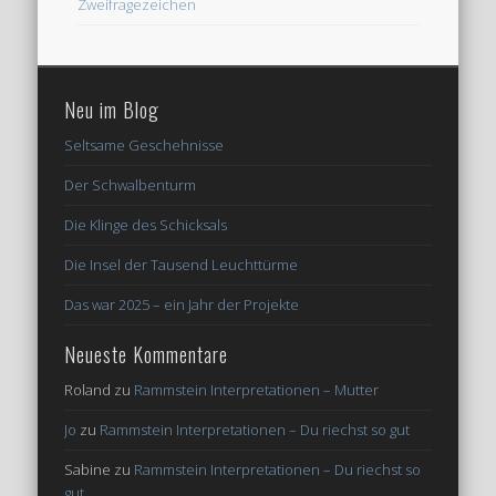
Zweifragezeichen
Neu im Blog
Seltsame Geschehnisse
Der Schwalbenturm
Die Klinge des Schicksals
Die Insel der Tausend Leuchttürme
Das war 2025 – ein Jahr der Projekte
Neueste Kommentare
Roland
zu
Rammstein Interpretationen – Mutter
Jo
zu
Rammstein Interpretationen – Du riechst so gut
Sabine
zu
Rammstein Interpretationen – Du riechst so
gut