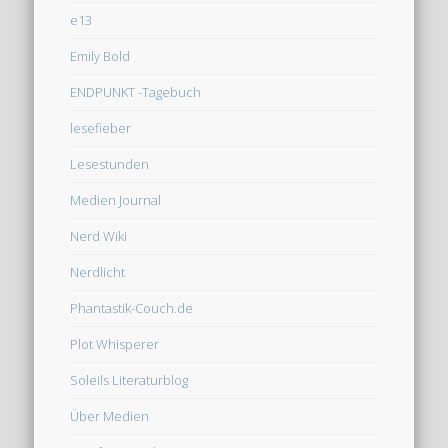
e13
Emily Bold
ENDPUNKT -Tagebuch
lesefieber
Lesestunden
Medien Journal
Nerd Wiki
Nerdlicht
Phantastik-Couch.de
Plot Whisperer
Soleils Literaturblog
Über Medien