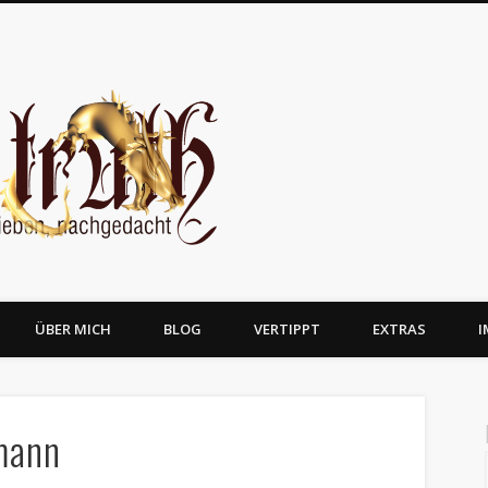
JosTruth
ÜBER MICH
BLOG
VERTIPPT
EXTRAS
I
mann