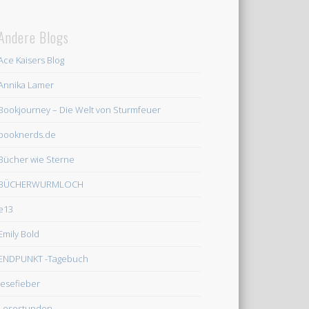
Andere Blogs
Ace Kaisers Blog
Annika Lamer
Bookjourney – Die Welt von Sturmfeuer
booknerds.de
Bücher wie Sterne
BÜCHERWURMLOCH
e13
Emily Bold
ENDPUNKT -Tagebuch
lesefieber
Lesestunden