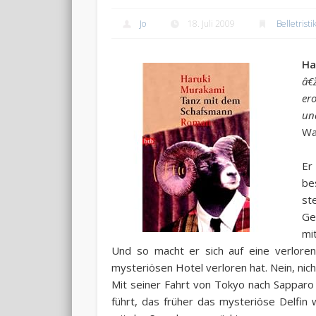
Jo
18. Juli 2009
Belletristi
Ha
â€
er
un
Wa
Er
be
st
Ge
mi
Und so macht er sich auf eine verloren
mysteriösen Hotel verloren hat. Nein, nich
Mit seiner Fahrt von Tokyo nach Sapparo 
führt, das früher das mysteriöse Delfin w