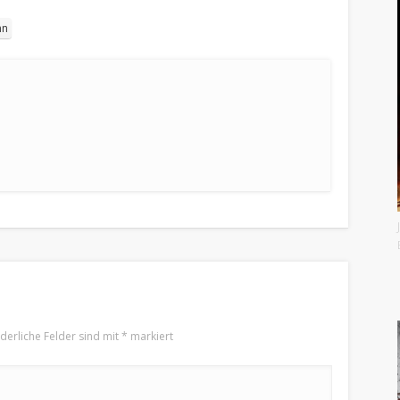
nn
rderliche Felder sind mit
*
markiert