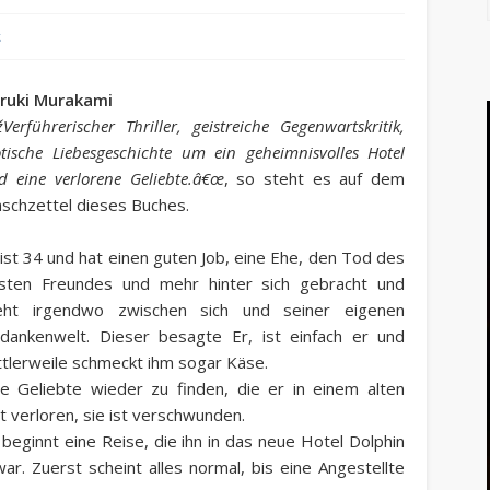
k
ruki Murakami
žVerführerischer Thriller, geistreiche Gegenwartskritik,
otische Liebesgeschichte um ein geheimnisvolles Hotel
d eine verlorene Geliebte.â€œ
, so steht es auf dem
schzettel dieses Buches.
 ist 34 und hat einen guten Job, eine Ehe, den Tod des
sten Freundes und mehr hinter sich gebracht und
eht irgendwo zwischen sich und seiner eigenen
dankenwelt. Dieser besagte Er, ist einfach er und
ttlerweile schmeckt ihm sogar Käse.
e Geliebte wieder zu finden, die er in einem alten
t verloren, sie ist verschwunden.
beginnt eine Reise, die ihn in das neue Hotel Dolphin
ar. Zuerst scheint alles normal, bis eine Angestellte