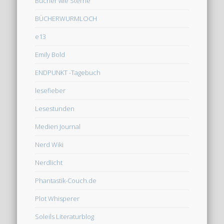
Bücher wie Sterne
BÜCHERWURMLOCH
e13
Emily Bold
ENDPUNKT -Tagebuch
lesefieber
Lesestunden
Medien Journal
Nerd Wiki
Nerdlicht
Phantastik-Couch.de
Plot Whisperer
Soleils Literaturblog