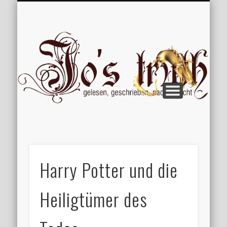
VERÖFFENTLICHUNGEN
WILLKOMMEN
IMPRESSUM
ÜBER MICH
VERTIPPT
EXTRAS
BLOG
Jo
Harry Potter und die
Heiligtümer des