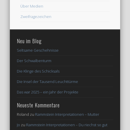
Über Medien
Zweifragezeichen
Neu im Blog
Seltsame Geschehnisse
Der Schwalbenturm
Die Klinge des Schicksals
Die Insel der Tausend Leuchttürme
Das war 2025 – ein Jahr der Projekte
Neueste Kommentare
Roland
zu
Rammstein Interpretationen – Mutter
Jo
zu
Rammstein Interpretationen – Du riechst so gut