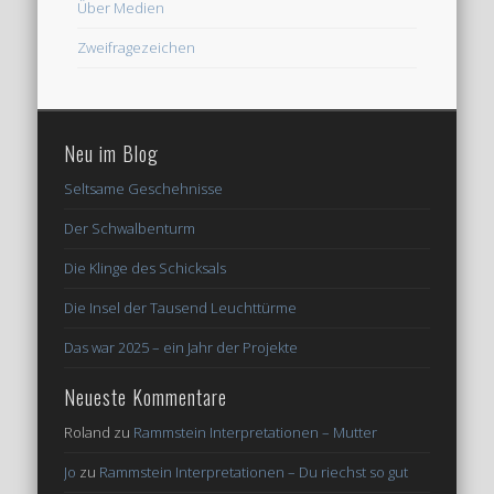
Über Medien
Zweifragezeichen
Neu im Blog
Seltsame Geschehnisse
Der Schwalbenturm
Die Klinge des Schicksals
Die Insel der Tausend Leuchttürme
Das war 2025 – ein Jahr der Projekte
Neueste Kommentare
Roland
zu
Rammstein Interpretationen – Mutter
Jo
zu
Rammstein Interpretationen – Du riechst so gut