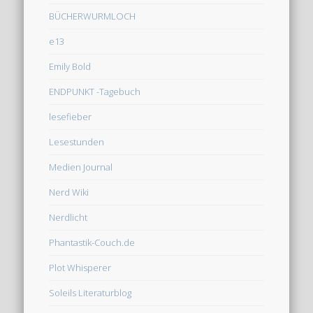
BÜCHERWURMLOCH
e13
Emily Bold
ENDPUNKT -Tagebuch
lesefieber
Lesestunden
Medien Journal
Nerd Wiki
Nerdlicht
Phantastik-Couch.de
Plot Whisperer
Soleils Literaturblog