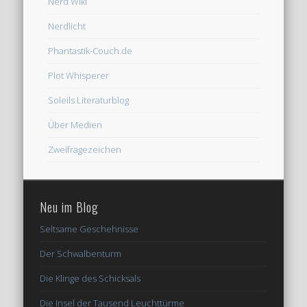
Nerd Wiki
Nerdlicht
Phantastik-Couch.de
Plot Whisperer
Soleils Literaturblog
Über Medien
Zweifragezeichen
Neu im Blog
Seltsame Geschehnisse
Der Schwalbenturm
Die Klinge des Schicksals
Die Insel der Tausend Leuchttürme