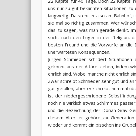
22 Kapitel für 40 Tage. Doch 22 Kapitel 
uns nur zu gut bekannten Situationen zu 
langweilig. Da steht er also am Bahnhof, 
sie mal so richtig zusammen. Wer wünscht
das zu sagen, was man gerade denkt. Im 
sucht nach den Lügen in der Religion, 
besten Freund und die Vorwürfe an die E
unerwarteten Konsequenzen.
Jürgen Schmieder schildert Situationen
gekonnt aus der Affäre ziehen, indem wi
ehrlich sind. Wobei manche nicht ehrlich s
Zwar schreibt Schmieder sehr gut und an vi
gut gefallen, aber er schreibt nun mal ü
ist der niedergeschriebene Selbstfindun
noch nie wirklich etwas Schlimmes passiert
und die Bezeichnung der Dorian Gray-Gene
diesem Alter, er gehöre zur Generation 
wieder und kommt ein bisschen ins Grübel