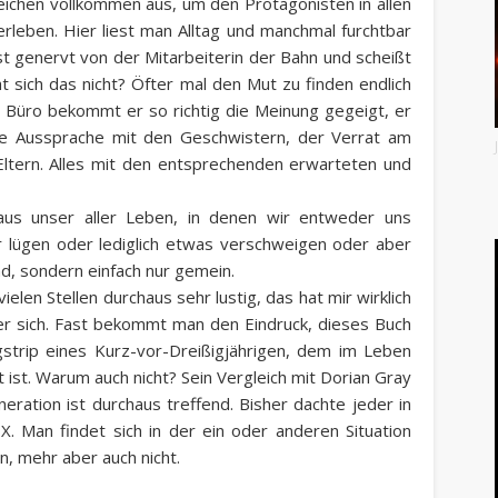
reichen vollkommen aus, um den Protagonisten in allen
erleben. Hier liest man Alltag und manchmal furchtbar
ist genervt von der Mitarbeiterin der Bahn und scheißt
 sich das nicht? Öfter mal den Mut zu finden endlich
Büro bekommt er so richtig die Meinung gegeigt, er
die Aussprache mit den Geschwistern, der Verrat am
ltern. Alles mit den entsprechenden erwarteten und
 aus unser aller Leben, in denen wir entweder uns
r lügen oder lediglich etwas verschweigen oder aber
ind, sondern einfach nur gemein.
elen Stellen durchaus sehr lustig, das hat mir wirklich
ber sich. Fast bekommt man den Eindruck, dieses Buch
gstrip eines Kurz-vor-Dreißigjährigen, dem im Leben
 ist. Warum auch nicht? Sein Vergleich mit Dorian Gray
ration ist durchaus treffend. Bisher dachte jeder in
X. Man findet sich in der ein oder anderen Situation
n, mehr aber auch nicht.