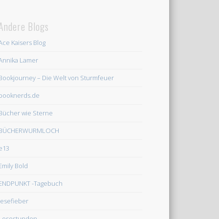
Andere Blogs
Ace Kaisers Blog
Annika Lamer
Bookjourney – Die Welt von Sturmfeuer
booknerds.de
Bücher wie Sterne
BÜCHERWURMLOCH
e13
Emily Bold
ENDPUNKT -Tagebuch
lesefieber
Lesestunden