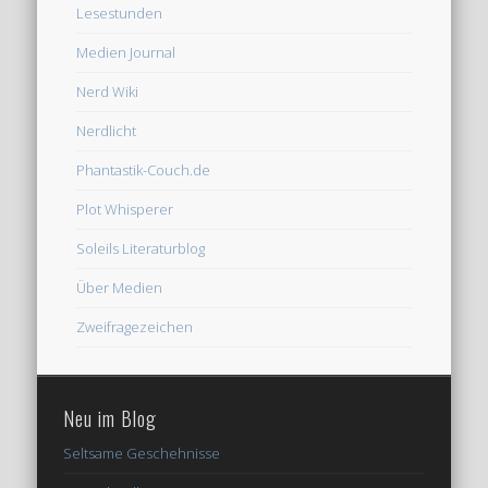
Lesestunden
Medien Journal
Nerd Wiki
Nerdlicht
Phantastik-Couch.de
Plot Whisperer
Soleils Literaturblog
Über Medien
Zweifragezeichen
Neu im Blog
Seltsame Geschehnisse