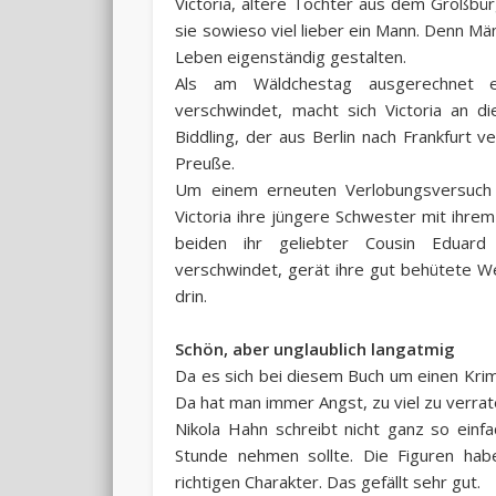
Victoria, ältere Tochter aus dem Großbürg
sie sowieso viel lieber ein Mann. Denn M
Leben eigenständig gestalten.
Als am Wäldchestag ausgerechnet e
verschwindet, macht sich Victoria an 
Biddling, der aus Berlin nach Frankfurt v
Preuße.
Um einem erneuten Verlobungsversuch 
Victoria ihre jüngere Schwester mit ihr
beiden ihr geliebter Cousin Eduard
verschwindet, gerät ihre gut behütete We
drin.
Schön, aber unglaublich langatmig
Da es sich bei diesem Buch um einen Krimi
Da hat man immer Angst, zu viel zu verrat
Nikola Hahn schreibt nicht ganz so einf
Stunde nehmen sollte. Die Figuren ha
richtigen Charakter. Das gefällt sehr gut.