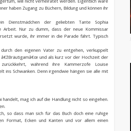
ertum, will nicht verheiratet werden. Eigentlich wäre
änner haben Zugang zu Büchern, Bildung und können ihr
in Dienstmädchen der geliebten Tante Sophia
die Arbeit. Nur zu dumm, dass der neue Kommissar
ersetzt wurde, ihr immer in die Parade fährt. Typisch
durch den eigenen Vater zu entgehen, verkuppelt
em â€žBräutigamâ€œ und als kurz vor der Hochzeit der
 zurückkehrt, während ihre Kammerzofe Louise
lt ins Schwanken. Denn irgendwie hängen sie alle mit
 handelt, mag ich auf die Handlung nicht so eingehen.
en.
ach, so dass man sich für das Buch doch eine ruhige
ben Format, Ecken und Kanten und vor allem einen