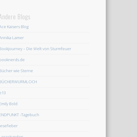
Andere Blogs
Ace Kaisers Blog
Annika Lamer
Bookjourney – Die Welt von Sturmfeuer
booknerds.de
Bücher wie Sterne
BÜCHERWURMLOCH
e13
Emily Bold
ENDPUNKT -Tagebuch
lesefieber
Lesestunden