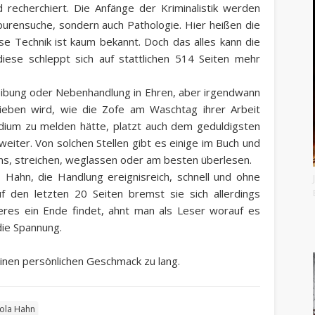
d recherchiert. Die Anfänge der Kriminalistik werden
Spurensuche, sondern auch Pathologie. Hier heißen die
se Technik ist kaum bekannt. Doch das alles kann die
iese schleppt sich auf stattlichen 514 Seiten mehr
ibung oder Nebenhandlung in Ehren, aber irgendwann
ieben wird, wie die Zofe am Waschtag ihrer Arbeit
sidium zu melden hätte, platzt auch dem geduldigsten
weiter. Von solchen Stellen gibt es einige im Buch und
hns, streichen, weglassen oder am besten überlesen.
s Hahn, die Handlung ereignisreich, schnell und ohne
 den letzten 20 Seiten bremst sie sich allerdings
eres ein Ende findet, ahnt man als Leser worauf es
die Spannung.
inen persönlichen Geschmack zu lang.
kola Hahn