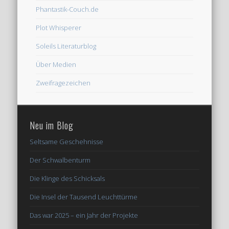
Phantastik-Couch.de
Plot Whisperer
Soleils Literaturblog
Über Medien
Zweifragezeichen
Neu im Blog
Seltsame Geschehnisse
Der Schwalbenturm
Die Klinge des Schicksals
Die Insel der Tausend Leuchttürme
Das war 2025 – ein Jahr der Projekte