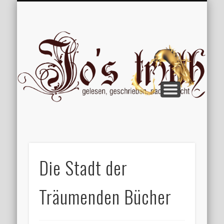
VERÖFFENTLICHUNGEN
WILLKOMMEN
IMPRESSUM
ÜBER MICH
VERTIPPT
EXTRAS
BLOG
Jo
Die Stadt der
Träumenden Bücher