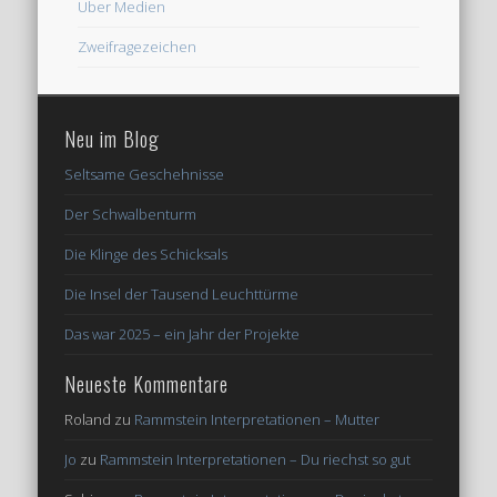
Über Medien
Zweifragezeichen
Neu im Blog
Seltsame Geschehnisse
Der Schwalbenturm
Die Klinge des Schicksals
Die Insel der Tausend Leuchttürme
Das war 2025 – ein Jahr der Projekte
Neueste Kommentare
Roland
zu
Rammstein Interpretationen – Mutter
Jo
zu
Rammstein Interpretationen – Du riechst so gut