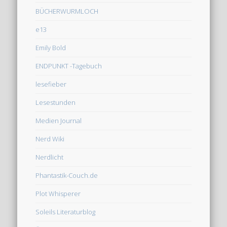
BÜCHERWURMLOCH
e13
Emily Bold
ENDPUNKT -Tagebuch
lesefieber
Lesestunden
Medien Journal
Nerd Wiki
Nerdlicht
Phantastik-Couch.de
Plot Whisperer
Soleils Literaturblog