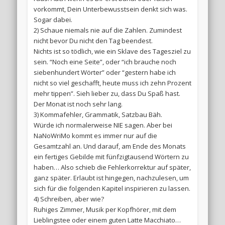
vorkommt, Dein Unterbewusstsein denkt sich was.
Sogar dabei.
2) Schaue niemals nie auf die Zahlen. Zumindest
nicht bevor Du nicht den Tag beendest.
Nichts ist so tödlich, wie ein Sklave des Tagesziel zu
sein. “Noch eine Seite”, oder “ich brauche noch
siebenhundert Wörter” oder “gestern habe ich
nicht so viel geschafft, heute muss ich zehn Prozent
mehr tippen”. Sieh lieber zu, dass Du Spaß hast.
Der Monat ist noch sehr lang.
3) Kommafehler, Grammatik, Satzbau Bäh.
Würde ich normalerweise NIE sagen. Aber bei
NaNoWriMo kommt es immer nur auf die
Gesamtzahl an. Und darauf, am Ende des Monats
ein fertiges Gebilde mit fünfzigtausend Wörtern zu
haben… Also schieb die Fehlerkorrektur auf später,
ganz später. Erlaubt ist hingegen, nachzulesen, um
sich für die folgenden Kapitel inspirieren zu lassen.
4) Schreiben, aber wie?
Ruhiges Zimmer, Musik per Kopfhörer, mit dem
Lieblingstee oder einem guten Latte Macchiato…