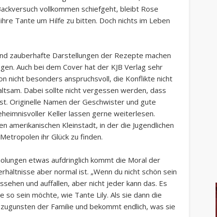
 Backversuch vollkommen schiefgeht, bleibt Rose
 ihre Tante um Hilfe zu bitten. Doch nichts im Leben
und zauberhafte Darstellungen der Rezepte machen
en. Auch bei dem Cover hat der KJB Verlag sehr
on nicht besonders anspruchsvoll, die Konflikte nicht
altsam. Dabei sollte nicht vergessen werden, dass
ist. Originelle Namen der Geschwister und gute
eheimnisvoller Keller lassen gerne weiterlesen.
en amerikanischen Kleinstadt, in der die Jugendlichen
etropolen ihr Glück zu finden.
olungen etwas aufdringlich kommt die Moral der
erhältnisse aber normal ist. „Wenn du nicht schön sein
ussehen und auffallen, aber nicht jeder kann das. Es
 so sein möchte, wie Tante Lily. Als sie dann die
r zugunsten der Familie und bekommt endlich, was sie