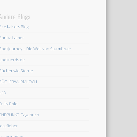
Andere Blogs
Ace Kaisers Blog
Annika Lamer
Bookjourney – Die Welt von Sturmfeuer
booknerds.de
Bücher wie Sterne
BÜCHERWURMLOCH
e13
Emily Bold
ENDPUNKT -Tagebuch
lesefieber
Lesestunden