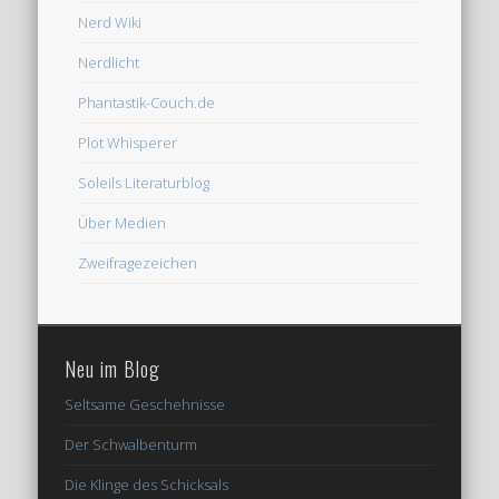
Nerd Wiki
Nerdlicht
Phantastik-Couch.de
Plot Whisperer
Soleils Literaturblog
Über Medien
Zweifragezeichen
Neu im Blog
Seltsame Geschehnisse
Der Schwalbenturm
Die Klinge des Schicksals