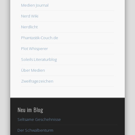
Medien Journal
Nerd Wiki
Nerdlicht
Phantastik-Couch.de
Plot Whisperer
Soleils Literaturblog
Über Medien
Zweifragezeichen
Neu im Blog
Seltsame Geschehnisse
Der Schwalbenturm