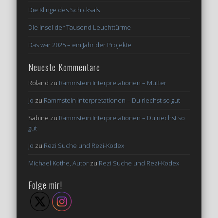
Die Klinge des Schicksals
Die Insel der Tausend Leuchttürme
Das war 2025 – ein Jahr der Projekte
Neueste Kommentare
Roland
zu
Rammstein Interpretationen – Mutter
Jo
zu
Rammstein Interpretationen – Du riechst so gut
Sabine
zu
Rammstein Interpretationen – Du riechst so
gut
Jo
zu
Rezi Suche und Rezi-Kodex
Michael Kothe, Autor
zu
Rezi Suche und Rezi-Kodex
Folge mir!