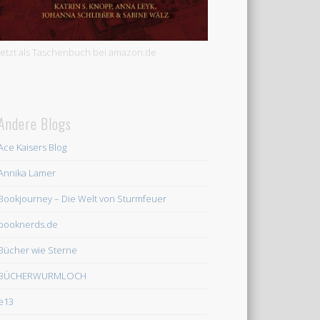
Jetzt als Taschenbuch bei amazon.de
Andere Blogs
Ace Kaisers Blog
Annika Lamer
Bookjourney – Die Welt von Sturmfeuer
booknerds.de
Bücher wie Sterne
BÜCHERWURMLOCH
e13