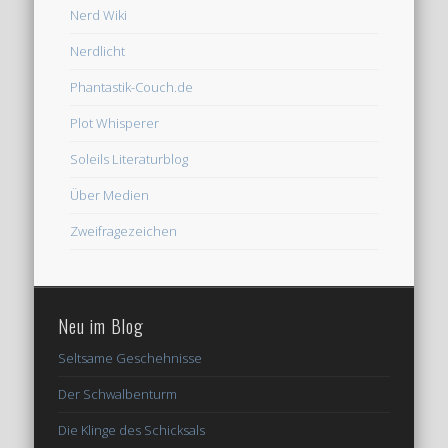
Nerd Wiki
Nerdlicht
Phantastik-Couch.de
Plot Whisperer
Soleils Literaturblog
Über Medien
Zweifragezeichen
Neu im Blog
Seltsame Geschehnisse
Der Schwalbenturm
Die Klinge des Schicksals