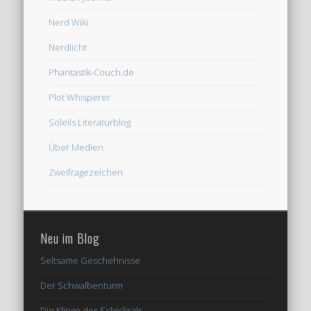
Nerd Wiki
Nerdlicht
Phantastik-Couch.de
Plot Whisperer
Soleils Literaturblog
Über Medien
Zweifragezeichen
Neu im Blog
Seltsame Geschehnisse
Der Schwalbenturm
Die Klinge des Schicksals