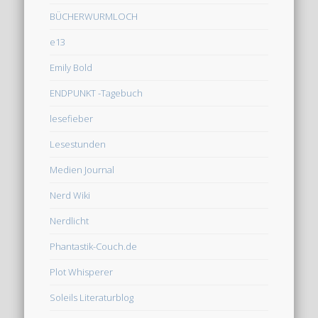
BÜCHERWURMLOCH
e13
Emily Bold
ENDPUNKT -Tagebuch
lesefieber
Lesestunden
Medien Journal
Nerd Wiki
Nerdlicht
Phantastik-Couch.de
Plot Whisperer
Soleils Literaturblog