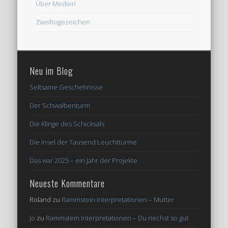
Über Medien
Zweifragezeichen
Neu im Blog
Seltsame Geschehnisse
Der Schwalbenturm
Die Klinge des Schicksals
Die Insel der Tausend Leuchttürme
Das war 2025 – ein Jahr der Projekte
Neueste Kommentare
Roland
zu
Rammstein Interpretationen – Mutter
Jo
zu
Rammstein Interpretationen – Du riechst so gut