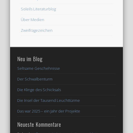
Soleils Literaturblog
Über Medien
Zweifragezeichen
Neu im Blog
Seltsame Geschehnisse
Der Schwalbenturm
Die Klinge des Schicksals
Die Insel der Tausend Leuchttürme
Das war 2025 – ein Jahr der Projekte
Neueste Kommentare