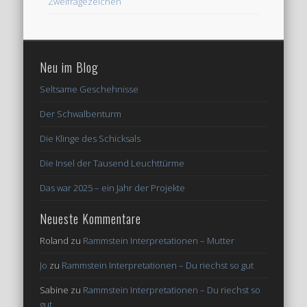
Zweifragezeichen
Neu im Blog
Seltsame Geschehnisse
Der Schwalbenturm
Die Klinge des Schicksals
Die Insel der Tausend Leuchttürme
Das war 2025 – ein Jahr der Projekte
Neueste Kommentare
Roland
zu
Rammstein Interpretationen – Mutter
Jo
zu
Rammstein Interpretationen – Du riechst so gut
Sabine
zu
Rammstein Interpretationen – Du riechst so
gut