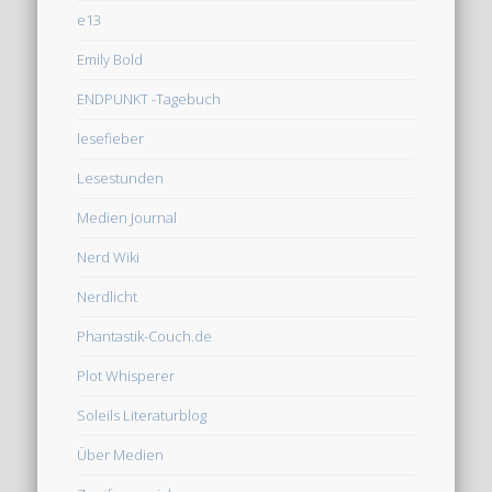
e13
Emily Bold
ENDPUNKT -Tagebuch
lesefieber
Lesestunden
Medien Journal
Nerd Wiki
Nerdlicht
Phantastik-Couch.de
Plot Whisperer
Soleils Literaturblog
Über Medien