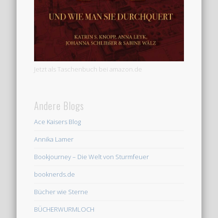
Jetzt als Taschenbuch bei amazon.de
Andere Blogs
Ace Kaisers Blog
Annika Lamer
Bookjourney – Die Welt von Sturmfeuer
booknerds.de
Bücher wie Sterne
BÜCHERWURMLOCH