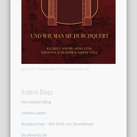
Jetzt als Taschenbuch bei amazon.de
Andere Blogs
Ace Kaisers Blog
Annika Lamer
Bookjourney – Die Welt von Sturmfeuer
booknerds.de