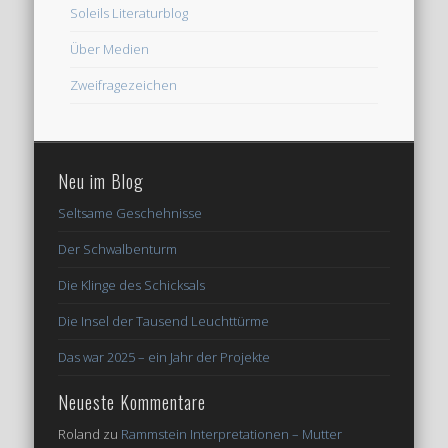
Soleils Literaturblog
Über Medien
Zweifragezeichen
Neu im Blog
Seltsame Geschehnisse
Der Schwalbenturm
Die Klinge des Schicksals
Die Insel der Tausend Leuchttürme
Das war 2025 – ein Jahr der Projekte
Neueste Kommentare
Roland
zu
Rammstein Interpretationen – Mutter