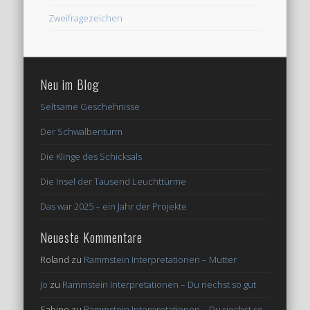
Zweifragezeichen
Neu im Blog
Seltsame Geschehnisse
Der Schwalbenturm
Die Klinge des Schicksals
Die Insel der Tausend Leuchttürme
Das war 2025 – ein Jahr der Projekte
Neueste Kommentare
Roland
zu
Rammstein Interpretationen – Mutter
Jo
zu
Rammstein Interpretationen – Du riechst so gut
Sabine
zu
Rammstein Interpretationen – Du riechst so