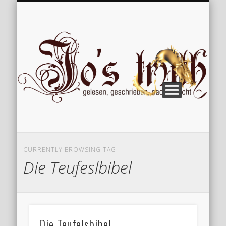
VERÖFFENTLICHUNGEN
WILLKOMMEN
IMPRESSUM
ÜBER MICH
VERTIPPT
EXTRAS
BLOG
Jo
CURRENTLY BROWSING TAG
Die Teufeslbibel
Die Teufelsbibel