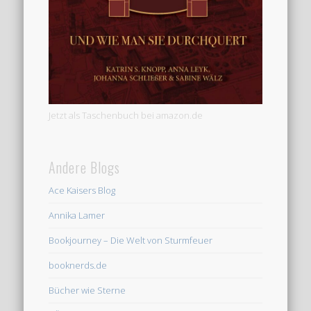
Jetzt als Taschenbuch bei amazon.de
Andere Blogs
Ace Kaisers Blog
Annika Lamer
Bookjourney – Die Welt von Sturmfeuer
booknerds.de
Bücher wie Sterne