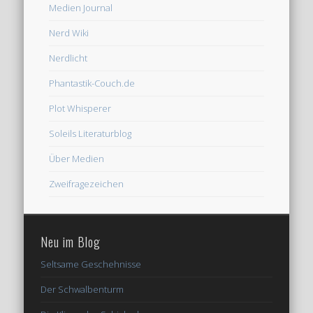
Medien Journal
Nerd Wiki
Nerdlicht
Phantastik-Couch.de
Plot Whisperer
Soleils Literaturblog
Über Medien
Zweifragezeichen
Neu im Blog
Seltsame Geschehnisse
Der Schwalbenturm