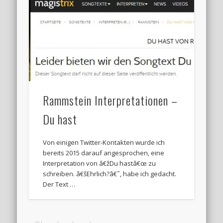
Rammstein Interpretationen –
Du hast
Von einigen Twitter-Kontakten wurde ich
bereits 2015 darauf angesprochen, eine
Interpretation von â€žDu hastâ€œ zu
schreiben. â€šEhrlich?â€˜, habe ich gedacht.
Der Text …