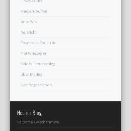
Lesestunden
Medien Journal
Nerd Wiki
Nerdlicht
Phantastik-Couch.de
Plot Whisperer
Soleils Literaturblog
Über Medien
Zweifragezeichen
Neu im Blog
Seltsame Geschehnisse