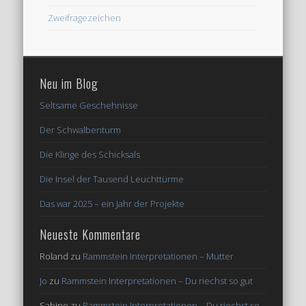
Zweifragezeichen
Neu im Blog
Seltsame Geschehnisse
Der Schwalbenturm
Die Klinge des Schicksals
Die Insel der Tausend Leuchttürme
Das war 2025 – ein Jahr der Projekte
Neueste Kommentare
Roland
zu
Rammstein Interpretationen – Mutter
Jo
zu
Rammstein Interpretationen – Du riechst so gut
Sabine
zu
Rammstein Interpretationen – Du riechst so