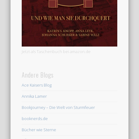
Jetzt als Taschenbuch bei amazon.de
Andere Blogs
Ace Kaisers Blog
Annika Lamer
Bookjourney – Die Welt von Sturmfeuer
booknerds.de
Bücher wie Sterne