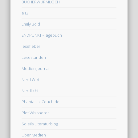
BÜCHERWURMLOCH
e13
Emily Bold
ENDPUNKT -Tagebuch
lesefieber
Lesestunden
Medien Journal
Nerd Wiki
Nerdlicht
Phantastik-Couch.de
Plot Whisperer
Soleils Literaturblog
Über Medien