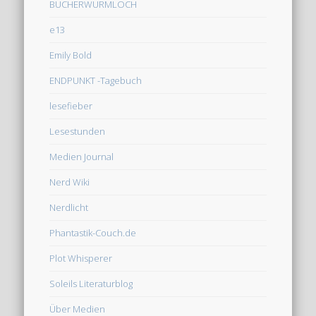
BÜCHERWURMLOCH
e13
Emily Bold
ENDPUNKT -Tagebuch
lesefieber
Lesestunden
Medien Journal
Nerd Wiki
Nerdlicht
Phantastik-Couch.de
Plot Whisperer
Soleils Literaturblog
Über Medien