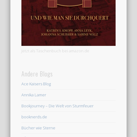
Jetzt als Taschenbuch bei amazon.de
Andere Blogs
Ace Kaisers Blog
Annika Lamer
Bookjourney – Die Welt von Sturmfeuer
booknerds.de
Bücher wie Sterne