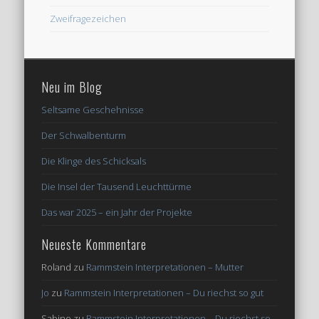
Zweifragezeichen
Neu im Blog
Seltsame Geschehnisse
Der Schwalbenturm
Die Klinge des Schicksals
Die Insel der Tausend Leuchttürme
Das war 2025 – ein Jahr der Projekte
Neueste Kommentare
Roland
zu
Rammstein Interpretationen – Mutter
Jo
zu
Rammstein Interpretationen – Du riechst so gut
Sabine
zu
Rammstein Interpretationen – Du riechst so