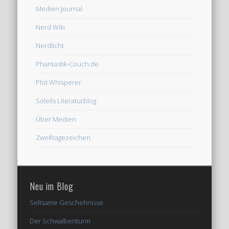
Medien Journal
Nerd Wiki
Nerdlicht
Phantastik-Couch.de
Plot Whisperer
Soleils Literaturblog
Über Medien
Zweifragezeichen
Neu im Blog
Seltsame Geschehnisse
Der Schwalbenturm