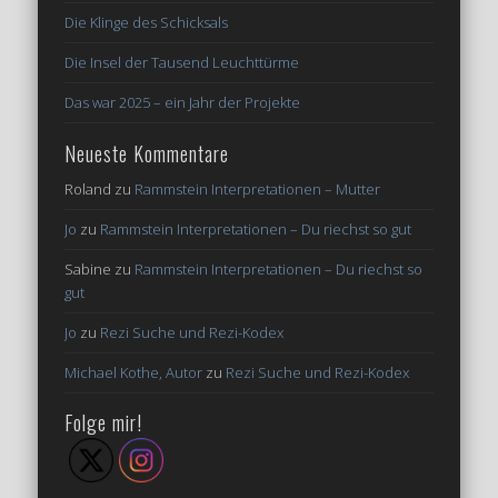
Die Klinge des Schicksals
Die Insel der Tausend Leuchttürme
Das war 2025 – ein Jahr der Projekte
Neueste Kommentare
Roland
zu
Rammstein Interpretationen – Mutter
Jo
zu
Rammstein Interpretationen – Du riechst so gut
Sabine
zu
Rammstein Interpretationen – Du riechst so
gut
Jo
zu
Rezi Suche und Rezi-Kodex
Michael Kothe, Autor
zu
Rezi Suche und Rezi-Kodex
Folge mir!