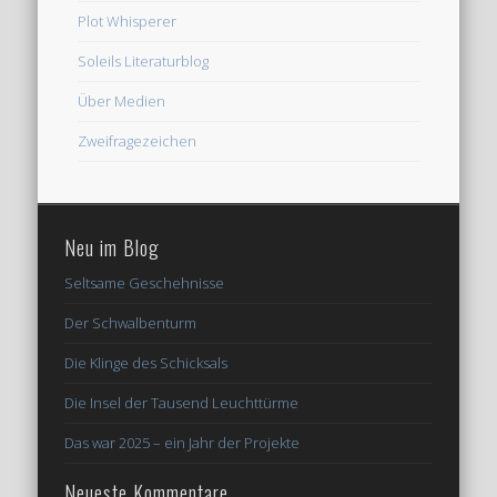
Plot Whisperer
Soleils Literaturblog
Über Medien
Zweifragezeichen
Neu im Blog
Seltsame Geschehnisse
Der Schwalbenturm
Die Klinge des Schicksals
Die Insel der Tausend Leuchttürme
Das war 2025 – ein Jahr der Projekte
Neueste Kommentare