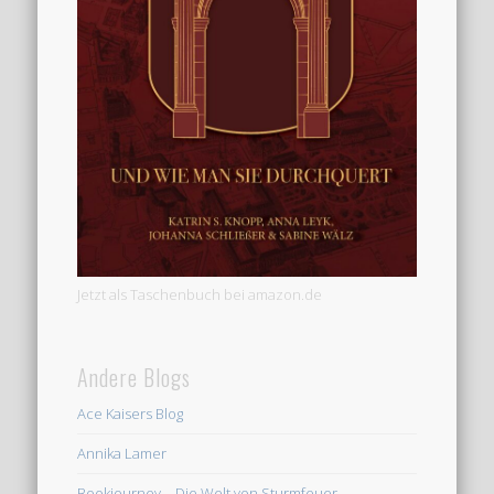
Jetzt als Taschenbuch bei amazon.de
Andere Blogs
Ace Kaisers Blog
Annika Lamer
Bookjourney – Die Welt von Sturmfeuer