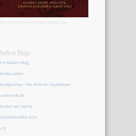
Jetzt als Taschenbuch bei amazon.de
Andere Blogs
Ace Kaisers Blog
Annika Lamer
Bookjourney – Die Welt von Sturmfeuer
booknerds.de
Bücher wie Sterne
BÜCHERWURMLOCH
e13