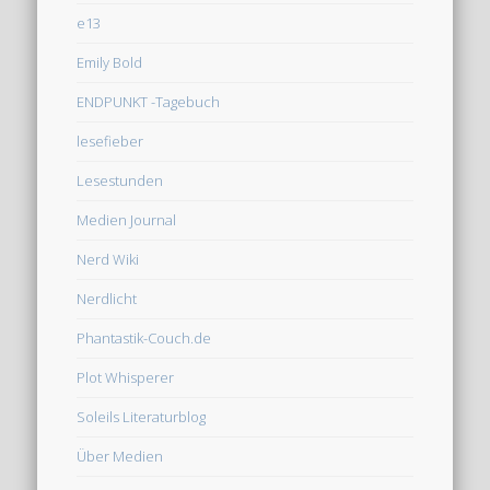
e13
Emily Bold
ENDPUNKT -Tagebuch
lesefieber
Lesestunden
Medien Journal
Nerd Wiki
Nerdlicht
Phantastik-Couch.de
Plot Whisperer
Soleils Literaturblog
Über Medien