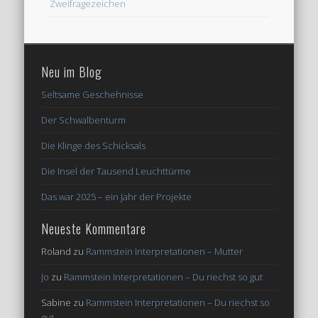
Zweifragezeichen
Neu im Blog
Seltsame Geschehnisse
Der Schwalbenturm
Die Klinge des Schicksals
Die Insel der Tausend Leuchttürme
Das war 2025 – ein Jahr der Projekte
Neueste Kommentare
Roland
zu
Rammstein Interpretationen – Mutter
Jo
zu
Rammstein Interpretationen – Du riechst so gut
Sabine
zu
Rammstein Interpretationen – Du riechst so
gut