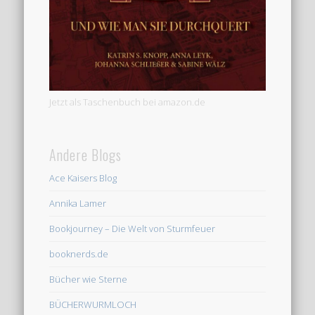
Jetzt als Taschenbuch bei amazon.de
Andere Blogs
Ace Kaisers Blog
Annika Lamer
Bookjourney – Die Welt von Sturmfeuer
booknerds.de
Bücher wie Sterne
BÜCHERWURMLOCH