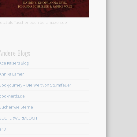
Jetzt als Taschenbuch bei amazon.de
Andere Blogs
Ace Kaisers Blog
Annika Lamer
Bookjourney – Die Welt von Sturmfeuer
booknerds.de
Bücher wie Sterne
BÜCHERWURMLOCH
e13