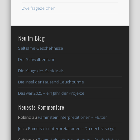
Zweifragezeichen
Neu im Blog
Seltsame Geschehnisse
Der Schwalbenturm
Die Klinge des Schicksals
Die Insel der Tausend Leuchttürme
Das war 2025 – ein Jahr der Projekte
Neueste Kommentare
Roland
zu
Rammstein Interpretationen – Mutter
Jo
zu
Rammstein Interpretationen – Du riechst so gut
Sabine
zu
Rammstein Interpretationen – Du riechst so