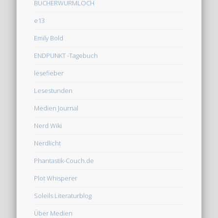
BÜCHERWURMLOCH
e13
Emily Bold
ENDPUNKT -Tagebuch
lesefieber
Lesestunden
Medien Journal
Nerd Wiki
Nerdlicht
Phantastik-Couch.de
Plot Whisperer
Soleils Literaturblog
Über Medien