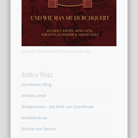
Jetzt als Taschenbuch bei amazon.de
Andere Blogs
Ace Kaisers Blog
Annika Lamer
Bookjourney – Die Welt von Sturmfeuer
booknerds.de
Bücher wie Sterne