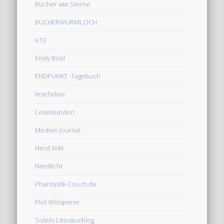
Bücher wie Sterne
BÜCHERWURMLOCH
e13
Emily Bold
ENDPUNKT -Tagebuch
lesefieber
Lesestunden
Medien Journal
Nerd Wiki
Nerdlicht
Phantastik-Couch.de
Plot Whisperer
Soleils Literaturblog