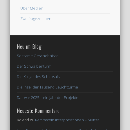
Über Medien
Zweifragezeichen
Neu im Blog
Seltsame Geschehnisse
Der Schwalbenturm
Die Klinge des Schicksals
Die Insel der Tausend Leuchttürme
Das war 2025 – ein Jahr der Projekte
Neueste Kommentare
Roland
zu
Rammstein Interpretationen – Mutter