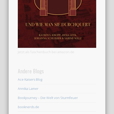
Jetzt als Taschenbuch bei amazon.de
Andere Blogs
Ace Kaisers Blog
Annika Lamer
Bookjourney – Die Welt von Sturmfeuer
booknerds.de