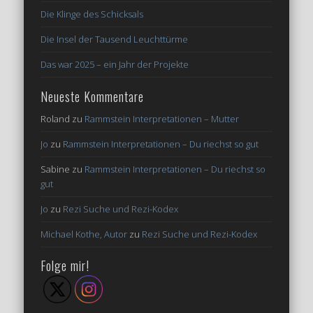
Die Klinge des Schicksals
Die Insel der Tausend Leuchttürme
Das war 2025 – ein Jahr der Projekte
Neueste Kommentare
Roland
zu
Rammstein Interpretationen – Mutter
Jo
zu
Rammstein Interpretationen – Du riechst so gut
Sabine
zu
Rammstein Interpretationen – Du riechst so
gut
Jo
zu
Rezi Suche und Rezi-Kodex
Michael Kothe, Autor
zu
Rezi Suche und Rezi-Kodex
Folge mir!