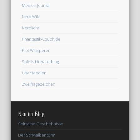
Medien Journal
Nerd Wiki
Nerdlicht
Phantastik-Couch.de
Plot Whisperer
Soleils Literaturblog
Über Medien
Zweifragezeichen
Neu im Blog
Seltsame Geschehnisse
Der Schwalbenturm