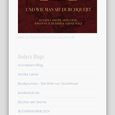
Jetzt als Taschenbuch bei amazon.de
Andere Blogs
Ace Kaisers Blog
Annika Lamer
Bookjourney – Die Welt von Sturmfeuer
booknerds.de
Bücher wie Sterne
BÜCHERWURMLOCH