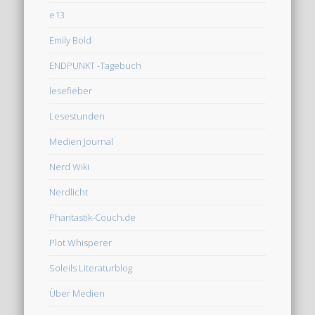
e13
Emily Bold
ENDPUNKT -Tagebuch
lesefieber
Lesestunden
Medien Journal
Nerd Wiki
Nerdlicht
Phantastik-Couch.de
Plot Whisperer
Soleils Literaturblog
Über Medien