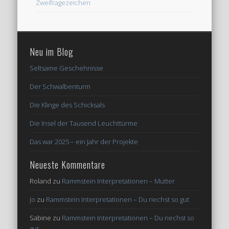
Zweifragezeichen
Neu im Blog
Seltsame Geschehnisse
Der Schwalbenturm
Die Klinge des Schicksals
Die Insel der Tausend Leuchttürme
Das war 2025 – ein Jahr der Projekte
Neueste Kommentare
Roland
zu
Rammstein Interpretationen – Mutter
Jo
zu
Rammstein Interpretationen – Du riechst so gut
Sabine
zu
Rammstein Interpretationen – Du riechst so
gut