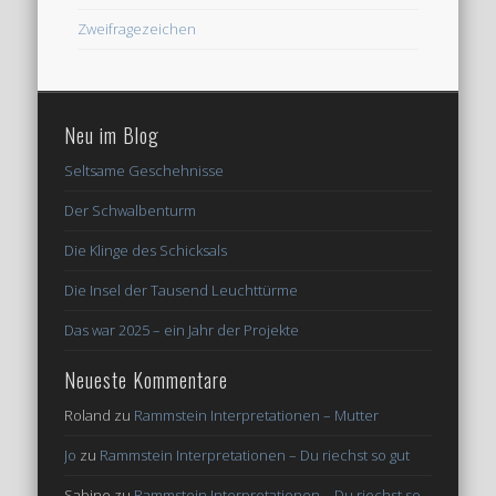
Zweifragezeichen
Neu im Blog
Seltsame Geschehnisse
Der Schwalbenturm
Die Klinge des Schicksals
Die Insel der Tausend Leuchttürme
Das war 2025 – ein Jahr der Projekte
Neueste Kommentare
Roland
zu
Rammstein Interpretationen – Mutter
Jo
zu
Rammstein Interpretationen – Du riechst so gut
Sabine
zu
Rammstein Interpretationen – Du riechst so