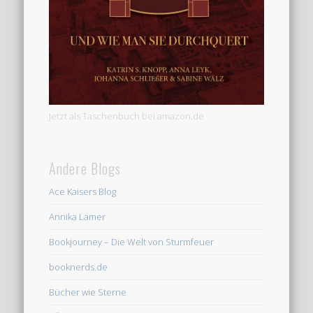
Jetzt als Taschenbuch bei amazon.de
Andere Blogs
Ace Kaisers Blog
Annika Lamer
Bookjourney – Die Welt von Sturmfeuer
booknerds.de
Bücher wie Sterne