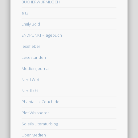
BÜCHERWURMLOCH
e13
Emily Bold
ENDPUNKT -Tagebuch
lesefieber
Lesestunden
Medien Journal
Nerd Wiki
Nerdlicht
Phantastik-Couch.de
Plot Whisperer
Soleils Literaturblog
Über Medien