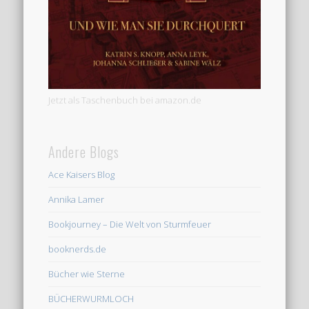
Jetzt als Taschenbuch bei amazon.de
Andere Blogs
Ace Kaisers Blog
Annika Lamer
Bookjourney – Die Welt von Sturmfeuer
booknerds.de
Bücher wie Sterne
BÜCHERWURMLOCH