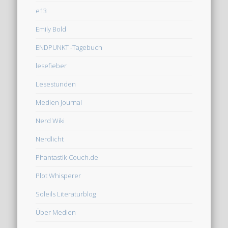
e13
Emily Bold
ENDPUNKT -Tagebuch
lesefieber
Lesestunden
Medien Journal
Nerd Wiki
Nerdlicht
Phantastik-Couch.de
Plot Whisperer
Soleils Literaturblog
Über Medien