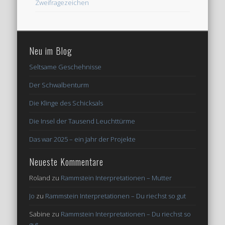
Zweifragezeichen
Neu im Blog
Seltsame Geschehnisse
Der Schwalbenturm
Die Klinge des Schicksals
Die Insel der Tausend Leuchttürme
Das war 2025 – ein Jahr der Projekte
Neueste Kommentare
Roland
zu
Rammstein Interpretationen – Mutter
Jo
zu
Rammstein Interpretationen – Du riechst so gut
Sabine
zu
Rammstein Interpretationen – Du riechst so
gut