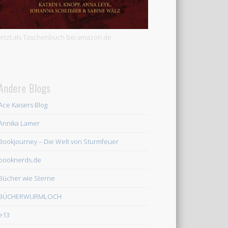
Jetzt als Taschenbuch bei amazon.de
Andere Blogs
Ace Kaisers Blog
Annika Lamer
Bookjourney – Die Welt von Sturmfeuer
booknerds.de
Bücher wie Sterne
BÜCHERWURMLOCH
e13