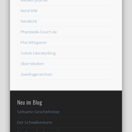
Nerd Wiki
Nerdlicht
Phantastik-Couch.de
Plot Whisperer
Soleils Literaturblog
Über Medien
Zweifragezeichen
Neu im Blog
Seltsame Geschehnisse
Der Schwalbenturm