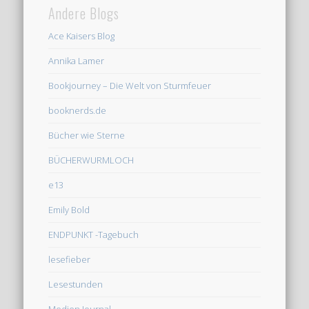
Andere Blogs
Ace Kaisers Blog
Annika Lamer
Bookjourney – Die Welt von Sturmfeuer
booknerds.de
Bücher wie Sterne
BÜCHERWURMLOCH
e13
Emily Bold
ENDPUNKT -Tagebuch
lesefieber
Lesestunden
Medien Journal