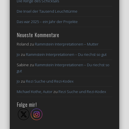
Die Klinge des Schicksals
Die Insel der Tausend Leuchttürme
Das war 2025 – ein Jahr der Projekte
Neueste Kommentare
Roland
zu
Rammstein Interpretationen – Mutter
Jo
zu
Rammstein Interpretationen – Du riechst so gut
Sabine
zu
Rammstein Interpretationen – Du riechst so
gut
Jo
zu
Rezi Suche und Rezi-Kodex
Michael Kothe, Autor
zu
Rezi Suche und Rezi-Kodex
Folge mir!