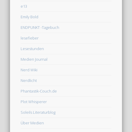
e13
Emily Bold
ENDPUNKT -Tagebuch
lesefieber
Lesestunden
Medien Journal
Nerd Wiki
Nerdlicht
Phantastik-Couch.de
Plot Whisperer
Soleils Literaturblog
Über Medien