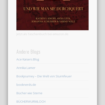
Jetzt als Taschenbuch bei amazon.de
Andere Blogs
Ace Kaisers Blog
Annika Lamer
Bookjourney – Die Welt von Sturmfeuer
booknerds.de
Bücher wie Sterne
BÜCHERWURMLOCH