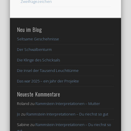
Zweifragezeichen
Neu im Blog
Seltsame Geschehnisse
Der Schwalbenturm
Die Klinge des Schicksals
Die Insel der Tausend Leuchttürme
Das war 2025 – ein Jahr der Projekte
Neueste Kommentare
Roland
zu
Rammstein Interpretationen – Mutter
Jo
zu
Rammstein Interpretationen – Du riechst so gut
Sabine
zu
Rammstein Interpretationen – Du riechst so
gut