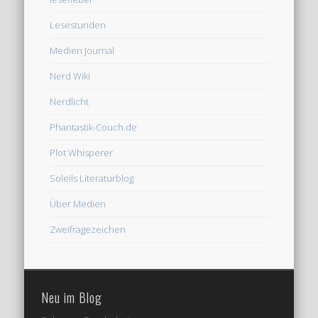
Lesestunden
Medien Journal
Nerd Wiki
Nerdlicht
Phantastik-Couch.de
Plot Whisperer
Soleils Literaturblog
Über Medien
Zweifragezeichen
Neu im Blog