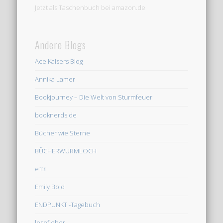
Jetzt als Taschenbuch bei amazon.de
Andere Blogs
Ace Kaisers Blog
Annika Lamer
Bookjourney – Die Welt von Sturmfeuer
booknerds.de
Bücher wie Sterne
BÜCHERWURMLOCH
e13
Emily Bold
ENDPUNKT -Tagebuch
lesefieber