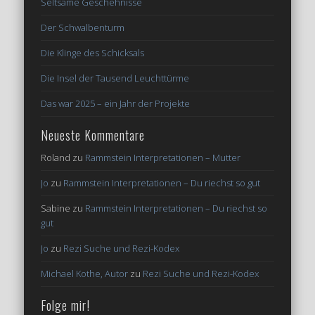
Seltsame Geschehnisse
Der Schwalbenturm
Die Klinge des Schicksals
Die Insel der Tausend Leuchttürme
Das war 2025 – ein Jahr der Projekte
Neueste Kommentare
Roland
zu
Rammstein Interpretationen – Mutter
Jo
zu
Rammstein Interpretationen – Du riechst so gut
Sabine
zu
Rammstein Interpretationen – Du riechst so
gut
Jo
zu
Rezi Suche und Rezi-Kodex
Michael Kothe, Autor
zu
Rezi Suche und Rezi-Kodex
Folge mir!