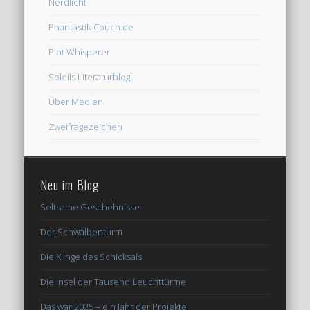
Nerdlicht
Phantastik-Couch.de
Plot Whisperer
Soleils Literaturblog
Über Medien
Zweifragezeichen
Neu im Blog
Seltsame Geschehnisse
Der Schwalbenturm
Die Klinge des Schicksals
Die Insel der Tausend Leuchttürme
Das war 2025 – ein Jahr der Projekte