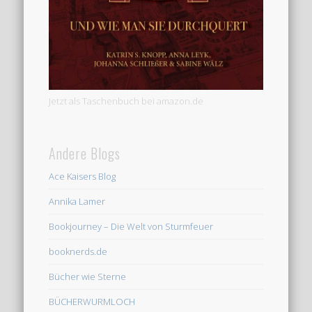
Jetzt als Taschenbuch bei amazon.de
Andere Blogs
Ace Kaisers Blog
Annika Lamer
Bookjourney – Die Welt von Sturmfeuer
booknerds.de
Bücher wie Sterne
BÜCHERWURMLOCH