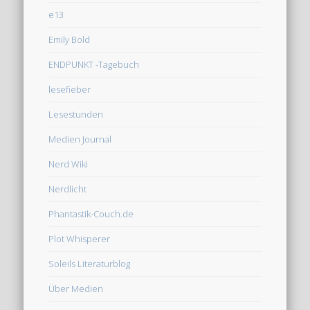
e13
Emily Bold
ENDPUNKT -Tagebuch
lesefieber
Lesestunden
Medien Journal
Nerd Wiki
Nerdlicht
Phantastik-Couch.de
Plot Whisperer
Soleils Literaturblog
Über Medien