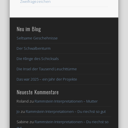
Zweifragezeichen
Neu im Blog
Seltsame Geschehnisse
Der Schwalbenturm
Die Klinge des Schicksals
Die Insel der Tausend Leuchttürme
Das war 2025 – ein Jahr der Projekte
Neueste Kommentare
Roland
zu
Rammstein Interpretationen – Mutter
Jo
zu
Rammstein Interpretationen – Du riechst so gut
Sabine
zu
Rammstein Interpretationen – Du riechst so
gut