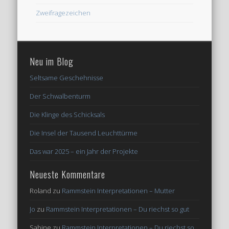
Zweifragezeichen
Neu im Blog
Seltsame Geschehnisse
Der Schwalbenturm
Die Klinge des Schicksals
Die Insel der Tausend Leuchttürme
Das war 2025 – ein Jahr der Projekte
Neueste Kommentare
Roland
zu
Rammstein Interpretationen – Mutter
Jo
zu
Rammstein Interpretationen – Du riechst so gut
Sabine
zu
Rammstein Interpretationen – Du riechst so