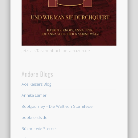
Jetzt als Taschenbuch bei amazon.de
Andere Blogs
Ace Kaisers Blog
Annika Lamer
Bookjourney – Die Welt von Sturmfeuer
booknerds.de
Bücher wie Sterne