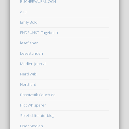
BÜCHERWURMLOCH
e13
Emily Bold
ENDPUNKT -Tagebuch
lesefieber
Lesestunden
Medien Journal
Nerd Wiki
Nerdlicht
Phantastik-Couch.de
Plot Whisperer
Soleils Literaturblog
Über Medien