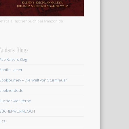
Jetzt als Taschenbuch bei amazon.de
Andere Blogs
Ace Kaisers Blog
Annika Lamer
Bookjourney – Die Welt von Sturmfeuer
booknerds.de
Bücher wie Sterne
BÜCHERWURMLOCH
e13