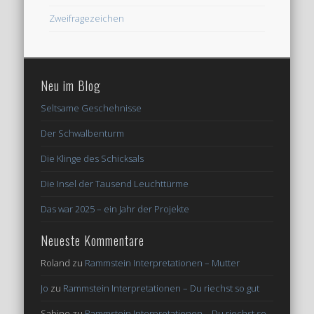
Zweifragezeichen
Neu im Blog
Seltsame Geschehnisse
Der Schwalbenturm
Die Klinge des Schicksals
Die Insel der Tausend Leuchttürme
Das war 2025 – ein Jahr der Projekte
Neueste Kommentare
Roland
zu
Rammstein Interpretationen – Mutter
Jo
zu
Rammstein Interpretationen – Du riechst so gut
Sabine
zu
Rammstein Interpretationen – Du riechst so