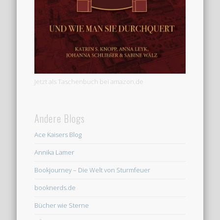
Jetzt als Taschenbuch bei amazon.de
Andere Blogs
Ace Kaisers Blog
Annika Lamer
Bookjourney – Die Welt von Sturmfeuer
booknerds.de
Bücher wie Sterne