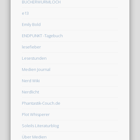
BÜCHERWURMLOCH
e13
Emily Bold
ENDPUNKT -Tagebuch
lesefieber
Lesestunden
Medien Journal
Nerd Wiki
Nerdlicht
Phantastik-Couch.de
Plot Whisperer
Soleils Literaturblog
Über Medien