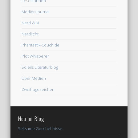
Lesestunden
Medien Journal
Nerd Wiki
Nerdlicht
Phantastik-Couch.de
Plot Whisperer
Soleils Literaturblog
Über Medien
Zweifragezeichen
Neu im Blog
Seltsame Geschehnisse